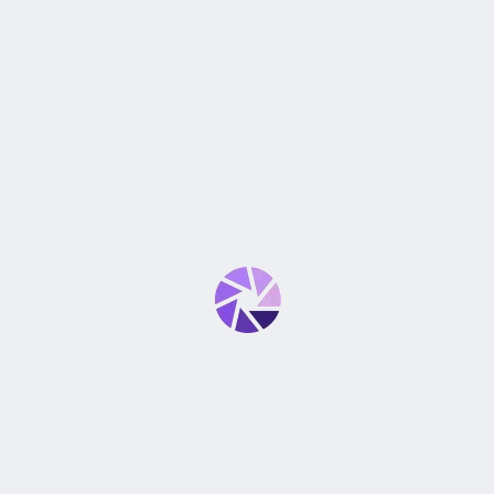
TIPO DE DISTANCIA FOCA
ZOOM
TAMAÑO DEL FILTRO
atilidad o variedad, el lente
un sueño hecho realidad.
CANTIDAD DE LÁMINAS 
CON ESTABILIZADOR DE 
 F/4-5.6 IS STM
CON AUTOFOCO
CON ENFOQUE MANUAL
n como se pretende y el enfoque es súper rápido.
INCLUYE TAPA
S 55-250mm f/4-5.6 IS STM