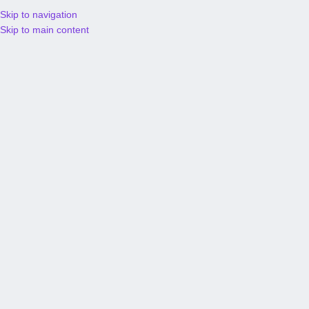
Skip to navigation
Contacto
Delivery
Skip to main content
Menú
Inicio
Gimbals
Filtrar productos
-32%
-38%
🏷️ OFERTA
🏷️ OFERTA
LLEGA HOY