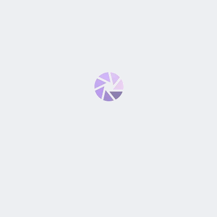
CORP MINI 2 –
FEIYUTECH SCORP MINI 1 –
OR GIMBAL – PROFESIONAL
ESTABILIZADOR TODO EN U
48.90
S/
930.90
S/
1,400.00