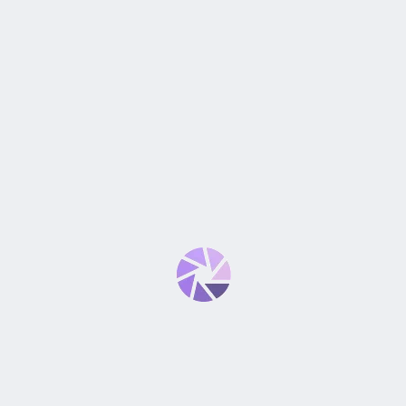
LENTE NIKON AF-S NIKKOR
LENTE NIKON AF-S DX
70-200MM F/2.8E FL ED VR
NIKKOR 18-140MM F/3.5-5.6G
ED VR DSLR
S/
8,499.90
S/
1,063.90
S/
12,949.90
S/
2,179.90
-8%
-31%
LENTE NIKON
LENTE NIKON 50MM AF
TELEOBJETIVO AF-P 70-
F/1.8D AF PRIME PARA