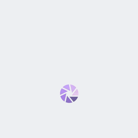
CÁMARA NIKON Z7 II, SIN
CÁMARA NIKON Z6 II FX, SIN
ESPEJO CON LENTES
ESPEJO CON LENTES
OPCIONALES
OPCIONALES
S/
7,999.90
-
S/
13,659.90
S/
6,946.90
-
S/
12,747.90
-38%
-11%
Agotado
Agotado
CÁMARA NIKON D90, NIVEL
CÁMARA NIKON Z8, 4K ,
DE ENTRADA
PROFESIONAL