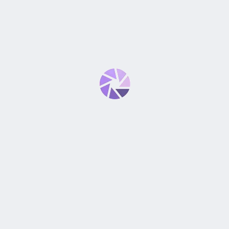
L IS USM, FULL FRAME, MIRRORLESS”
*
bligatorios están marcados con