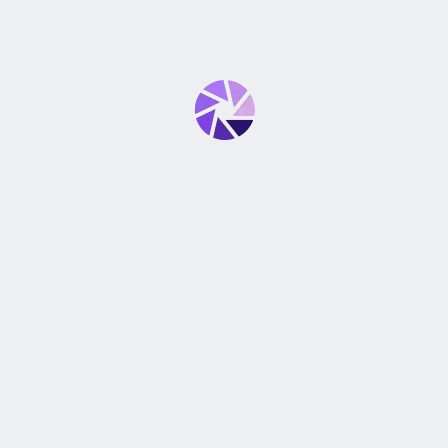
0
0
0
1 VALORACIÓN EN
LENTE CANON RF 24-105MM, F/4-7.1 IS
STM, MARCO COMPLETO, SIN ESPEJO, ENFOQUE
AUTOMÁTICO
A***n
–
sábado 06/Ene
La caja fue abierta
AÑADE UNA VALORACIÓN
Tu dirección de correo electrónico no será publicada.
Los
*
campos obligatorios están marcados con
*
Tu puntuación
*
Tu valoración