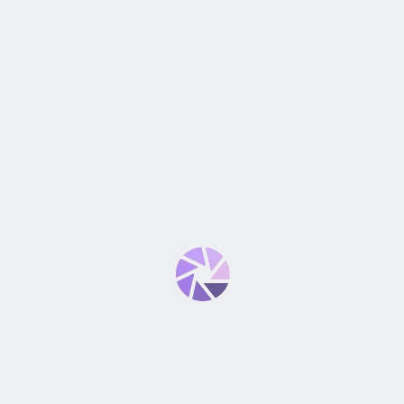
LENTE CANON RF-S 10-
LENTE CANON RF 35MM F1.8
18MM F/4.5-6.3 IS STM APS-C
MACRO IS STM, FULL
DSLR
FRAME, MIRRORLESS
S/
1,683.90
S/
2,395.90
S/
2,852.90
S/
2,999.00
-18%
AGOTADO
LENTE CANON RF-S 18-
LENTE CANON RF 800MM
150MM F/3.5-6.3 STM APS-C
F/11 STM, FULL FRAME,