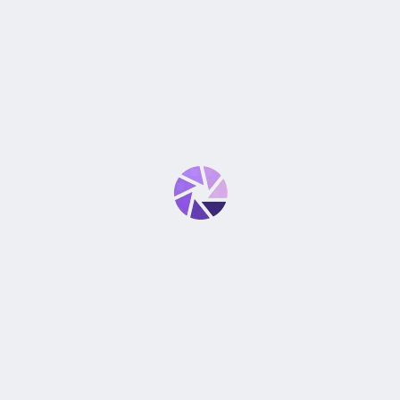
0
SÉ EL PRIMERO EN VALORAR “LENTE NIKKOR AF-S DX 18-
55MM F3.5-5.6G VR – VERSIÓN I Y II”
Tu dirección de correo electrónico no será publicada.
Los
*
campos obligatorios están marcados con
*
Tu puntuación
*
Tu valoración
*
Nombre