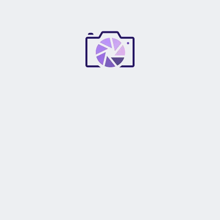
Sí
AF-S (MOTOR DE ONDA SILENCIOSA)
Sí
MODO DE ENFOQUE
Automático
Manual
Automático/Manual
TIPO G
Sí
TAMAÑO DEL FILTRO
7
2
mm