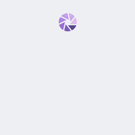
USM”
*
bligatorios están marcados con