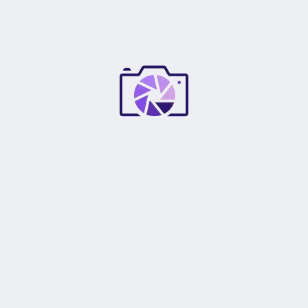
0
0
1 VALORACIÓN EN
LENTE NIKON AF-S NIKKOR 50MM F1.8G
GRAN APERTURA
Anónimo
–
jueves 18/Ene
Llego super rápido, la calidad de las fotos
excelente, la probé en mi D500 y de lujo, ahora
compraré otro lente más, la recomiendo mucho,
ahhhh el paquete vino bien protegido, en doble
caja, y el regalo del filtro excelente
AÑADE UNA VALORACIÓN
Tu dirección de correo electrónico no será publicada.
Los
*
campos obligatorios están marcados con
*
Tu puntuación