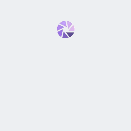
 IS III USM”
*
bligatorios están marcados con