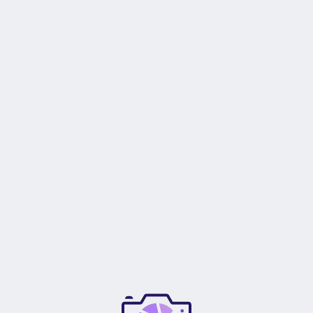
Relación de
1:2
reproducción de macros
Diseño Óptico
7 elementos en 6 grupos
Hojas de diafragma
7
Tipo de enfoque
Enfoque automático
Estabilización de imagen
No
Tamaño del filtro
43mm (Frente)
Dimensiones (ø x L)
2,4 x 0,9″ / 6,1 x 2,29 cm
Peso
3,7 onzas / 105 g