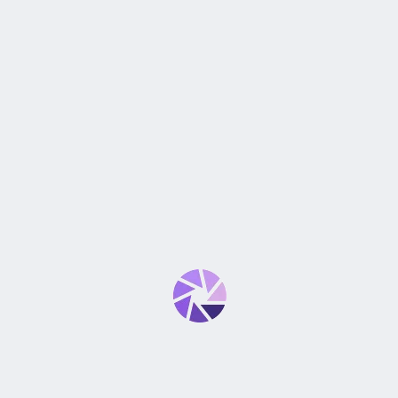
EXPERIENCIA DE COMPRA
VALORACIONES
0 reseñas
No hay valoraciones aún.
0
0
0
0
0
SÉ EL PRIMERO EN VALORAR “LENTE CANON EF 35MM
F/1.4L USM”
Tu dirección de correo electrónico no será publicada.
Los
*
campos obligatorios están marcados con
*
Tu puntuación
*
Tu valoración