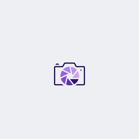
OTRAS CARACTERÍSTICAS
TIPO DE LENTE
Zoom
TIPO DE DISTANCIA FOCAL
Zoom
ZOOM
10x
TAMAÑO DEL FILTRO
72 mm
CON ESTABILIZADOR DE IMAGEN
Sí
CON AUTOFOCO
Sí
CON ENFOQUE MANUAL
Sí