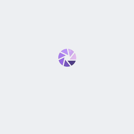
ndar
IS II USM, DSLR, SLR”
*
bligatorios están marcados con