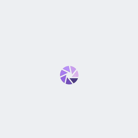
Bloqueo de FE
Posible
Compensación de la exposició
Hasta ±2 pasos en incrementos de
s cercana)
La compensación de la exposición 
puede configurar con la cámara.F
Compensación de la exposició
±2 pasos en incrementos de 1/3 o
s cercana)
Configuración del flash extern
E-TTL II con los flashes Speedlite
SISTEMA DE MANE
Modos de manejo
Una toma
Toma continua