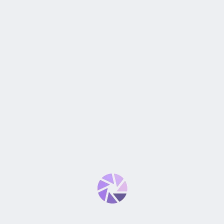
*
Tu puntuación
*
Tu valoración
*
Nombre
*
Correo electrónico