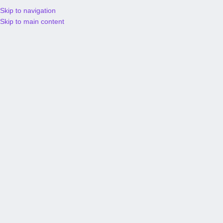
Skip to navigation
S/
0.
Skip to main content
Comprador
Activado domingo 01/Sep
Mas reciente
Mas antiguo