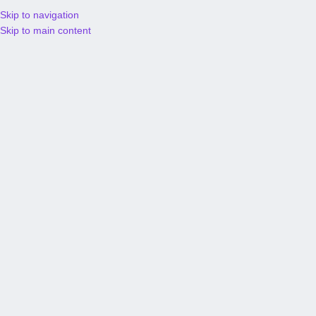
Skip to navigation
S/
0.
Skip to main content
Comprador
Activado miércoles 27/Mar
Mas reciente
Mas antiguo