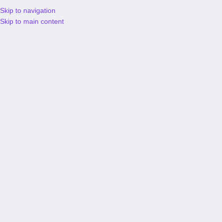
Skip to navigation
S/
0.
Skip to main content
Comprador
Activado miércoles 27/Mar
Mas reciente
Mas antiguo