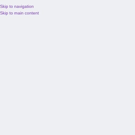
Skip to navigation
S/
0.
Skip to main content
Comprador
Activado miércoles 27/Mar
Mas reciente
Mas antiguo