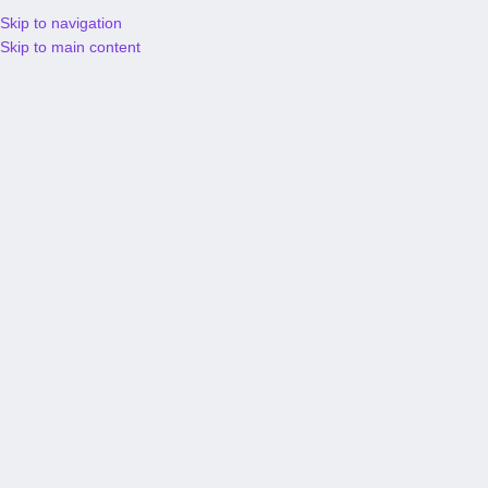
Skip to navigation
S/
0.
Skip to main content
Comprador
Activado miércoles 27/Mar
Mas reciente
Mas antiguo