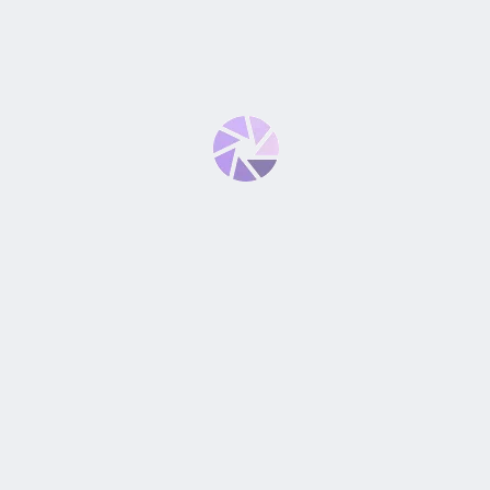
TEGORÍAS
ENLACES
aras Fotográficas
Oficina Central
es Profesionales
Recojo y Delivery
als - Estabilizadores
Promociones y Cupones