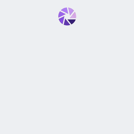
0
0
0
SÉ EL PRIMERO EN VALORAR “LENTE SIGMA 90MM, F2.8,
DG, DN, CONTEMPORÁNEA, SERIE L, MARCO COMPLETO”
Tu dirección de correo electrónico no será publicada.
Los
*
campos obligatorios están marcados con
*
Tu puntuación
*
Tu valoración