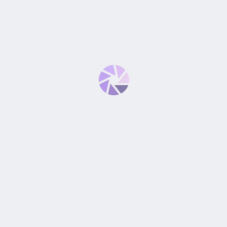
20MM F/4G ED VR”
*
bligatorios están marcados con