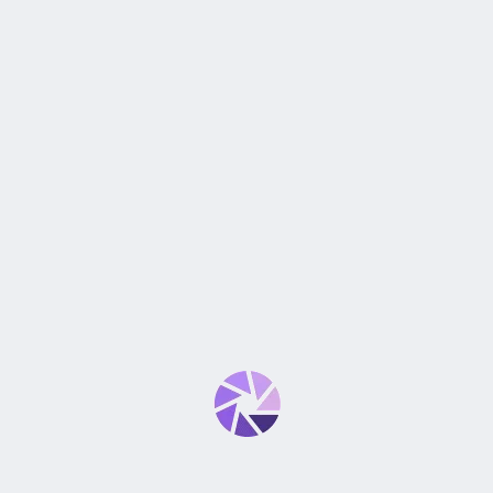
EXPERIENCIA DE COMPRA
VALORACIONES
0 reseñas
No hay valoraciones aún.
0
0
0
0
0
SÉ EL PRIMERO EN VALORAR “LENTE CANON EF-S 18-55MM
F/3,5-5,6 III”
Tu dirección de correo electrónico no será publicada.
Los
*
campos obligatorios están marcados con
*
Tu puntuación