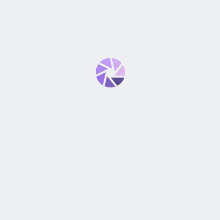
5-5.6L IS II USM, FULL FRAME”
*
bligatorios están marcados con