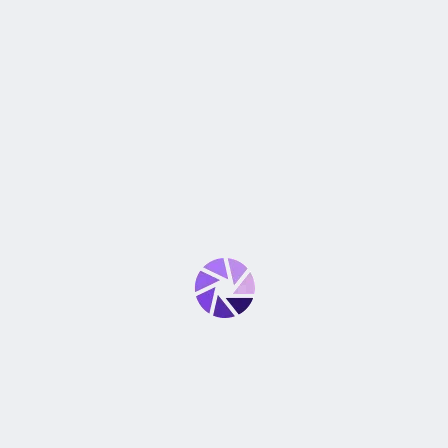
ES KIT
No
3
0
ES SOLO CUERPO
Sí
0
0
CON TRANSMISIÓN EN VIVO
No
0
3 VALORACIONES EN
CÁMARA NIKON D750, LENTE
OPCIONAL
ZOOM
L***a
–
jueves 18/Abr
ZOOM ÓPTICO
5x
Top
MEMORIA
G***a
–
miércoles 06/Mar
TIPOS DE TARJETAS DE
SD, SDHC,
SDXC
MEMORIA
Todo bien. ¡Gracias!