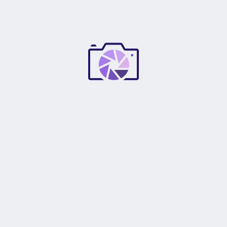
Regards,
Danielle
APERTURA MÁXIMA DEL
f/4-5.6
LENTE
R***l
–
martes 02/Abr
Canon EF-S 18-55mm
LENTES INCLUIDOS
f/4-5.6 IS STM
Buen producto, original, bien embalado, todo
completo, llegó en buen estado.
DISTANCIAS FOCALES
f=18-55 mm
DEL LENTE
MONTURA DEL LENTE
D***e
–
sábado 02/Mar
Canon EF
INCLUYE LENTE
Muy hermoso, se tardó 1 mes en llegar a Brasil me
Sí
INTERCAMBIABLE
cobraron impuestos en 120,00 real todo salió en
perfecto estado♥️
CON FUNCIÓN DE LENTE
Sí
INTERCAMBIABLE