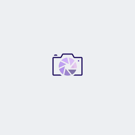
¡Qué bueno es tener un amigo! Dos lentes, un cuerpo.
Anónimo
–
viernes 26/Abr
Es muy cómoda de llevar y tiene buena capacidad de
almacenamiento.
j***j
–
martes 05/Mar
Super